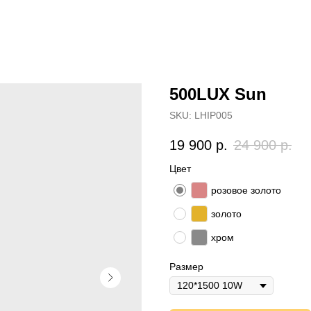
500LUX Sun
SKU:
LHIP005
19 900
р.
24 900
р.
Цвет
розовое золото
золото
хром
Размер