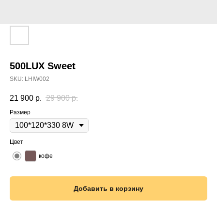
500LUX Sweet
SKU:
LHIW002
21 900
р.
29 900
р.
Размер
Цвет
кофе
Добавить в корзину