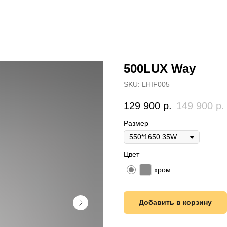
500LUX Way
SKU:
LHIF005
129 900
р.
149 900
р.
Размер
Цвет
хром
Добавить в корзину